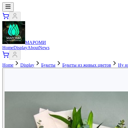
МАРОМИ
Home
Display
About
News
Home
Display
Букеты
Букеты из живых цветов
Ну н